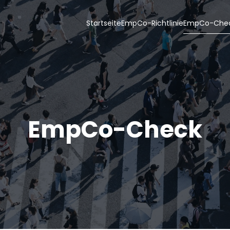
Startseite
EmpCo-Richtlinie
EmpCo-Che
EmpCo-Check