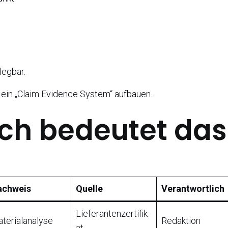
legbar.
n ein „Claim Evidence System“ aufbauen.
sch bedeutet das
achweis
Quelle
Verantwortlich
Lieferantenzertifik
terialanalyse
Redaktion
at