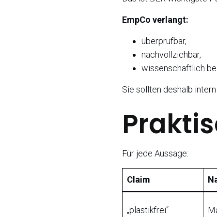
EmpCo verlangt:
überprüfbar,
nachvollziehbar,
wissenschaftlich be
Sie sollten deshalb inter
Prakti
Für jede Aussage:
Claim
N
„plastikfrei“
Ma