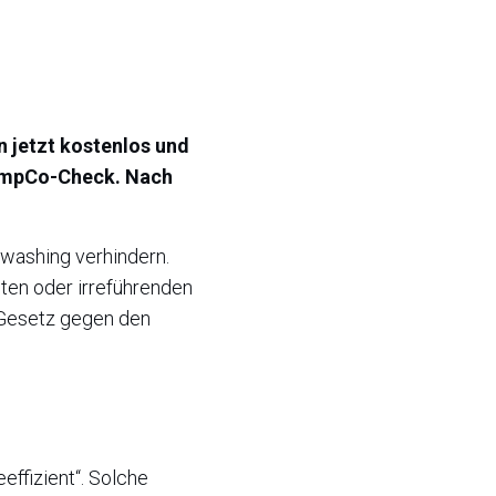
 jetzt kostenlos und
e-EmpCo-Check. Nach
nwashing verhindern.
ten oder irreführenden
 Gesetz gegen den
ieeffizient“. Solche