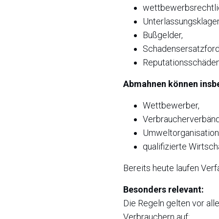
wettbewerbsrechtl
Unterlassungsklagen
Bußgelder,
Schadensersatzford
Reputationsschäden
Abmahnen können insb
Wettbewerber,
Verbraucherverbänd
Umweltorganisation
qualifizierte Wirtsc
Bereits heute laufen Ver
Besonders relevant:
Die Regeln gelten vor a
Verbrauchern auf: