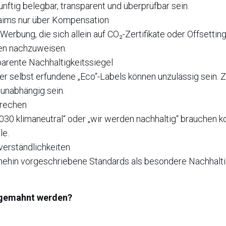
ftig belegbar, transparent und überprüfbar sein.
laims nur über Kompensation
erbung, die sich allein auf CO₂-Zertifikate oder Offsetting
en nachzuweisen.
parente Nachhaltigkeitssiegel
er selbst erfundene „Eco“-Labels können unzulässig sein. 
 unabhängig sein.
prechen
030 klimaneutral“ oder „wir werden nachhaltig“ brauchen k
le.
erständlichkeiten
ehin vorgeschriebene Standards als besondere Nachhaltig
bgemahnt werden?