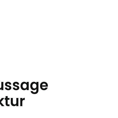
ussage
ktur