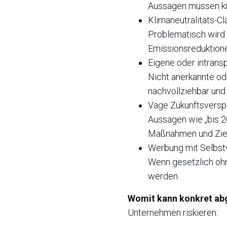
Aussagen müssen kün
Klimaneutralitäts-C
Problematisch wird W
Emissionsreduktion
Eigene oder intrans
Nicht anerkannte od
nachvollziehbar und
Vage Zukunftsvers
Aussagen wie „bis 2
Maßnahmen und Zie
Werbung mit Selbstv
Wenn gesetzlich ohn
werden.
Womit kann konkret a
Unternehmen riskieren: